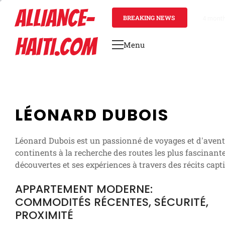
Skip
ALLIANCE-
to
BREAKING NEWS
4 mont
content
HAITI.COM
Menu
Primary
Menu
LÉONARD DUBOIS
Léonard Dubois est un passionné de voyages et d'aventur
continents à la recherche des routes les plus fascinante
découvertes et ses expériences à travers des récits cap
APPARTEMENT MODERNE:
COMMODITÉS RÉCENTES, SÉCURITÉ,
PROXIMITÉ