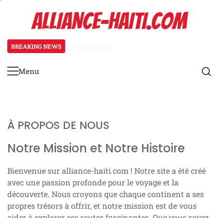
Skip
ALLIANCE-HAITI.COM
to
content
BREAKING NEWS
4 months ago
Maison en bois: construction écol
Menu
Primary
Menu
À PROPOS DE NOUS
Notre Mission et Notre Histoire
Bienvenue sur alliance-haiti.com ! Notre site a été créé
avec une passion profonde pour le voyage et la
découverte. Nous croyons que chaque continent a ses
propres trésors à offrir, et notre mission est de vous
aider à explorer ces routes fascinantes. Que vous soyez