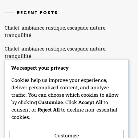
RECENT POSTS
Chalet: ambiance rustique, escapade nature,
tranquillité
Chalet: ambiance rustique, escapade nature,
tranquillité
We respect your privacy
Maison en bois: construction écologique, isolation
naturelle, esthétique
Cookies help us improve your experience,
deliver personalized content, and analyze
Maison en bois: construction écologique, isolation
traffic. You can choose which cookies to allow
naturelle, esthétique
by clicking
Customize
. Click
Accept All
to
consent or
Reject All
to decline non-essential
Maison en bois: construction écologique, isolation
cookies.
naturelle, esthétique
Customize