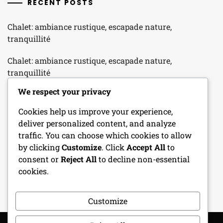
RECENT POSTS
Chalet: ambiance rustique, escapade nature,
tranquillité
Chalet: ambiance rustique, escapade nature,
tranquillité
We respect your privacy
Maison en bois: construction écologique, isolation
naturelle, esthétique
Cookies help us improve your experience,
deliver personalized content, and analyze
Maison en bois: construction écologique, isolation
traffic. You can choose which cookies to allow
naturelle, esthétique
by clicking
Customize
. Click
Accept All
to
consent or
Reject All
to decline non-essential
Maison en bois: construction écologique, isolation
cookies.
naturelle, esthétique
Customize