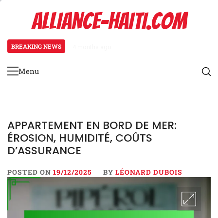
Skip
ALLIANCE-HAITI.COM
to
content
BREAKING NEWS
4 months ago
Chalet: ambiance rustique, escap
Menu
Primary
Menu
APPARTEMENT EN BORD DE MER:
ÉROSION, HUMIDITÉ, COÛTS
D’ASSURANCE
POSTED ON
19/12/2025
BY
LÉONARD DUBOIS