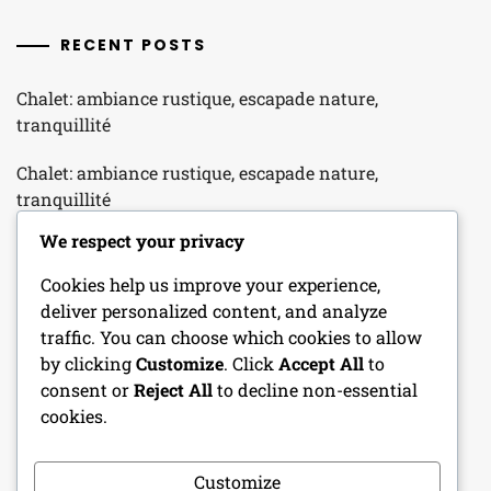
RECENT POSTS
Chalet: ambiance rustique, escapade nature,
tranquillité
Chalet: ambiance rustique, escapade nature,
tranquillité
We respect your privacy
Maison en bois: construction écologique, isolation
naturelle, esthétique
Cookies help us improve your experience,
deliver personalized content, and analyze
Maison en bois: construction écologique, isolation
traffic. You can choose which cookies to allow
naturelle, esthétique
by clicking
Customize
. Click
Accept All
to
consent or
Reject All
to decline non-essential
Maison en bois: construction écologique, isolation
cookies.
naturelle, esthétique
Customize