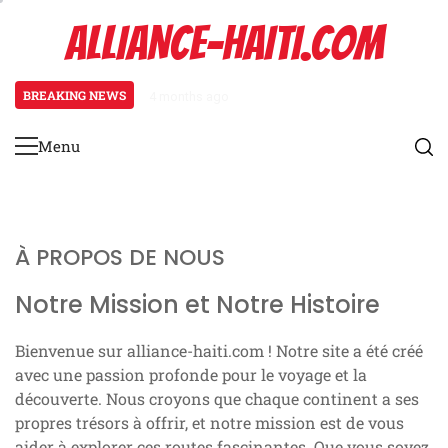
Skip
ALLIANCE-HAITI.COM
to
content
BREAKING NEWS
4 months ago
Chalet: ambiance rustique, escap
Menu
Primary
Menu
À PROPOS DE NOUS
Notre Mission et Notre Histoire
Bienvenue sur alliance-haiti.com ! Notre site a été créé
avec une passion profonde pour le voyage et la
découverte. Nous croyons que chaque continent a ses
propres trésors à offrir, et notre mission est de vous
aider à explorer ces routes fascinantes. Que vous soyez