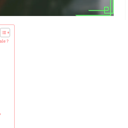
ale ?
?