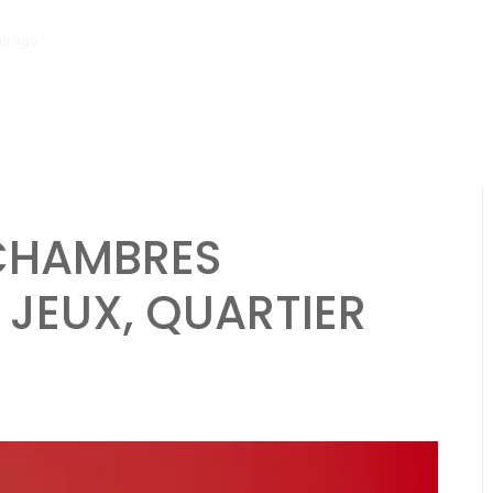
hs ago
Chalet: ambiance rustique, escapade nature, tranquillité
 CHAMBRES
E JEUX, QUARTIER