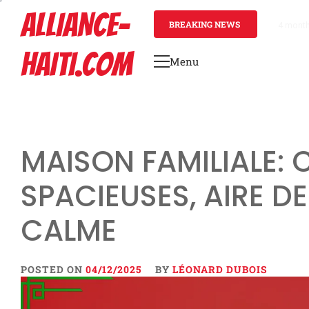
Skip
ALLIANCE-
to
BREAKING NEWS
4 mont
content
HAITI.COM
Menu
Primary
Menu
MAISON FAMILIALE:
SPACIEUSES, AIRE D
CALME
POSTED ON
04/12/2025
BY
LÉONARD DUBOIS