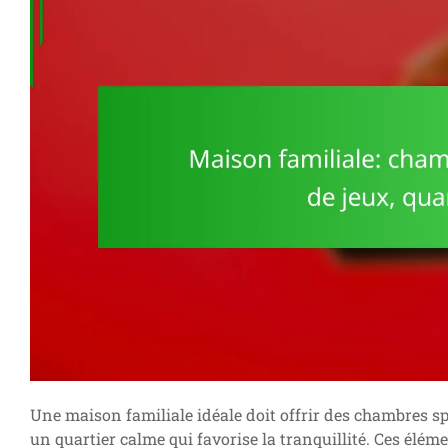
Une maison familiale idéale doit offrir des chambres spa
un quartier calme qui favorise la tranquillité. Ces éléme