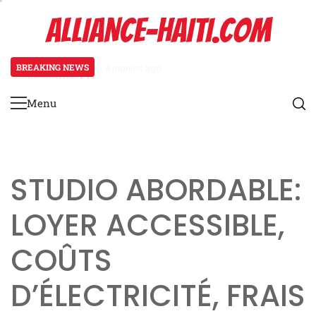
Skip
ALLIANCE-HAITI.COM
to
content
BREAKING NEWS
4 months ago
Chalet: ambiance rustique, escap
Menu
Primary
Menu
STUDIO ABORDABLE:
LOYER ACCESSIBLE,
COÛTS
D’ÉLECTRICITÉ, FRAIS